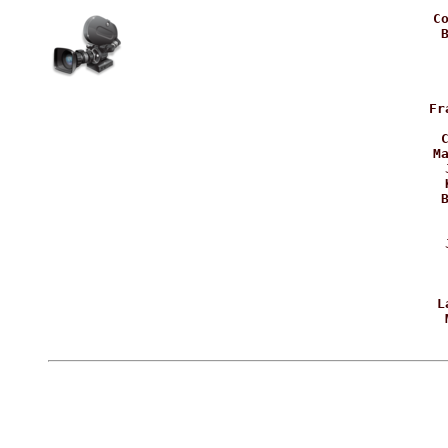
       Co
       B
       
       
      
      
       Fr
       
       C
       Ma
       
       
       B
       
      
       
       
       
      
       L